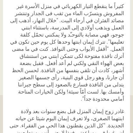
كثيراً ما ينقطع التيار الكهربائي في منزل الأسرة غير
المفروش ويتسرّب الماء من ثقب فى الجدار وتنتشر
مصائد الفئران في أرجاء البيت. "خلال النهار، أذهب إلى
العمل ويذهب أولادي إلى المدرسة، باستثناء ابنتي
جوجو، فهي
مصابة بالتوحـّد ولا يمكنني تحمّل كلفة
تعليمها". تترك إيمان ابنتها وحدها كل يوم حين تكون في
العمل. "أقفل الأبواب وحتى النوافذ. كنت في ما مضى
أترك نافذة مفتوحة لكى تتمكن ابنتي من استنشاق
بعض الهواء النقي ولكني لم أعد أفعل. فقبل بضعة
أشهر، كادت أن تلقي بنفسها من النافذة. لحسن الحظ
أن جارنا، وهو رجل قوي البنية، رأى جسمها الصغير
يتدلى من النافذة فسارع بالصعود إلى سطح جيراننا
وأمسك بها. لست أمّاً سيئة! ولكن الخيارات المتاحة
أمامي محدودة جداً".
غادر زوج إيمان المنزل قبل بضع سنوات بعد ولادة
ابنتهما الصغرى، ولا تعرف إيمان اليوم شيئا عن حياته
الجديدة. "كل الذين يقطنون هذا الحي من الفقراء. حتى
إن رغبوا في مساعدتي فهذا لا يعني أنهم يستطيعون