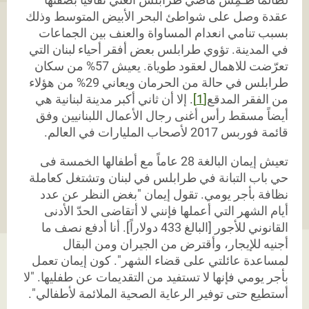
عقدة وصل على شواطئ البحر الأبيض المتوسط وذلك
بسبب تنامي انعدام المساواة والعنف بين الجماعات
في المدينة. تؤوي طرابلس بعض أفقر أحياء لبنان التي
تعرّضت للاهمال لعقود طوياة. يعيش 57% من سكان
طرابلس في حالة من الحرمان ويعاني 29% من هؤلاء
من الفقر المدقع
[1]
.
إلا أن ثاني أكبر مدينة لبنانية هي
أيضاً مسقط رأس أغنى رجال الأعمال اللبنانيين وفق
قائمة فوربس 2017 لأصحاب المليارات في العالم.
تعيش إيمان البالغة 28 عاماً مع أطفالها الخمسة فى
حي باب التبانة في طرابلس في لبنان وتشتغل كعاملة
نظافة بأجر يومي. تقول إيمان "بغض النظر عن عدد
أيام الشهر التي أعملها فإنني لا أتقاضى الحدّ الأدنى
القانوني للأجور [البالغ 433 دولاراً]. أنا أدفع نصف ما
أجنيه للإيجار، وأقترض من الجيران ومن البقال
لمساعدة عائلتي على قضاء الشهر". كون إيمان تعمل
بأجر يومي فإنها لا تستفيد من التقديمات عن طفليها. "لا
أستطيع حتى توفير الرعاية الصحية الملائمة لأطفالي".