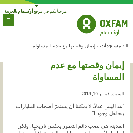
Jump to navigation
مرحباً بكم في موقع
أوكسفام بالعربية
›
مستجدات
›
إيمان وقصتها مع عدم المساواة
أنت هنا
إيمان وقصتها مع عدم
المساواة
السبت, فبراير 10, 2018
"هذا ليس عدلاً. لا يمكننا أن يستمرّ أصحاب المليارات
بتجاهل وجودنا".
المدينة هي نصب دائم التطور يعكس تاريخها، ولكن
لطالما طـُمِس ماضي طرابلس الغني ثقافياً بصفتها