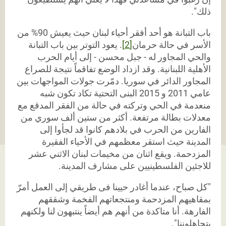
ذلك".
باب التبانة هو أحد أفقر أحياء لبنان حيث يعيش 90% من
الأسر في حالة حرمان
[2]
. يعود التوتر بين باب التبانة
والحي المجاور له - جبل محسن - إلى أيام الحرب
الأهلية اللبنانية. وقد ازداد الوضع تفاقماً نتيجة للصراع
المجاور الدائر في سوريا. دمّرت جولات المواجهات بين
عامي 2011 و 2015 البنى التحتية تكاد تكون شبه
منعدمة في الحي وتركته في حالة من الفقر المدقع مع
معدلات بطالة مرتفعة. أكثر من ستين ألف سوري من
الفارين من الحرب في بلادهم كانوا قد لجأوا إلى
المدينة حيث استقر معظمهم في الأحياء الفقيرة
المزدحمة. ويقع اثنان من مخيمات لبنان الاثني عشر
للاجئين الفلسطينيين على مشارف المدينة.
"كل صباح، عندما أغادر حيينا فى طريقي إلى العمل أمرّ
بمقاهيهم المزدحمة ومنتجعاتهم الفخمة وشققهم
الفارهة. أنا متاكدة من أنهم هم أيضاً ينتبهون لنا ولكنهم
يتجاهلوننا".