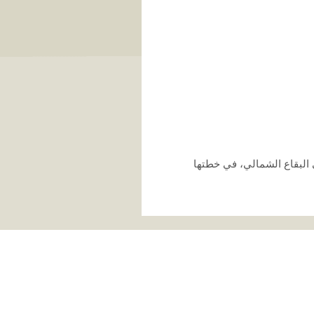
ال262 الواقعة ضمن مناطق عملها في البقاع الشمالي، في خطتها