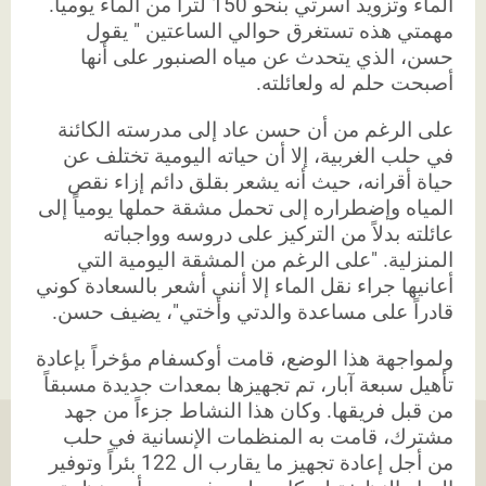
الماء وتزويد أسرتي بنحو 150 لتراً من الماء يومياً.
مهمتي هذه تستغرق حوالي الساعتين " يقول
حسن، الذي يتحدث عن مياه الصنبور على أنها
أصبحت حلم له ولعائلته.
على الرغم من أن حسن عاد إلى مدرسته الكائنة
في حلب الغربية، إلا أن حياته اليومية تختلف عن
حياة أقرانه، حيث أنه يشعر بقلق دائم إزاء نقص
المياه وإضطراره إلى تحمل مشقة حملها يومياً إلى
عائلته بدلاً من التركيز على دروسه وواجباته
المنزلية. "على الرغم من المشقة اليومية التي
أعانيها جراء نقل الماء إلا أنني أشعر بالسعادة كوني
قادراً على مساعدة والدتي وأختي"، يضيف حسن.
ولمواجهة هذا الوضع، قامت أوكسفام مؤخراً بإعادة
تأهيل سبعة آبار، تم تجهيزها بمعدات جديدة مسبقاً
من قبل فريقها. وكان هذا النشاط جزءاً من جهد
مشترك، قامت به المنظمات الإنسانية في حلب
من أجل إعادة تجهيز ما يقارب ال 122 بئراً وتوفير