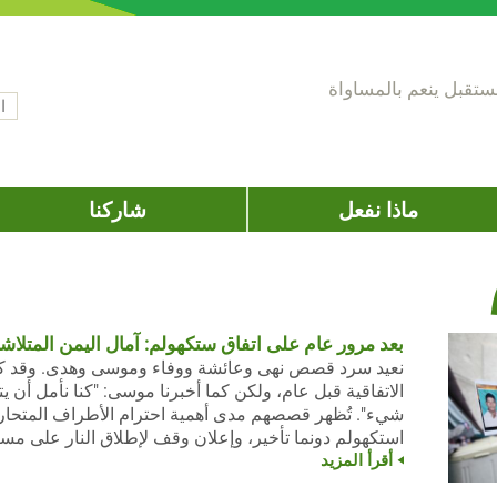
تقبل ينعم بالمساواة
‏ال
اس
ماذا نفعل
شاركنا
بعد مرور عام على اتفاق ستكهولم: آمال اليمن المتلاش
نعيد سرد قصص نهى وعائشة ووفاء وموسى وهدى. وقد كانوا 
الاتفاقية قبل عام، ولكن كما أخبرنا موسى: "كنا نأمل أن 
شيء". تُظهر قصصهم مدى أهمية احترام الأطراف المتحارب
استكهولم دونما تأخير، وإعلان وقف لإطلاق النار على مست
أقرأ المزيد