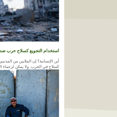
استخدام التجويع كسلاح حرب ضد ا
أين الإنسانية؟ إن الملايين من المد
كسلاح في الحرب. ولا يمكن لزعماء ال