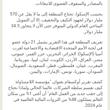
بالمصادر والسقوف القصوى للانبعاثات.
بحسب الإسكوا، تحتاج المنطقة إلى ما لا يقل عن 570
مليار دولار لجهود التكيف والتخفيف، إلا أن التمويل
المناخي العام الدولي المتوفر حتى الآن لا يتجاوز 34.5
مليار دولار.
تعريف المنطقة في هذا التقرير يشمل 21 دولة عضو
في لجنة الأمم المتحدة الاقتصادية والاجتماعية لغرب
آسيا (الإسكوا): الجزائر، البحرين، جزر القمر، جيبوتي،
مصر، العراق، الأردن، الكويت، لبنان، ليبيا، موريتانيا،
المغرب، عمان، فلسطين، قطر، السعودية، الصومال،
السودان، سوريا، تونس، الإمارات، واليمن.
كشف تقرير أوكسفام بعنوان "مؤسسة اللامساواة:
كيف تقسم سلطة الشركات عالمنا الحالي ولماذا نحتاج
إلى حقب جديد من العمل العام" أن أغنى 1% من سكان
العالم يمتلكون 48% من الثروات المالية العالمية في
عام 2024.