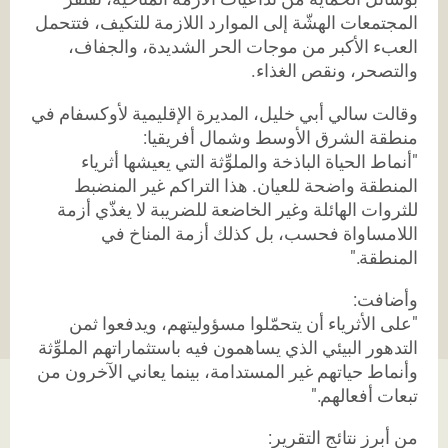
المجتمعات الهشّة إلى الموارد اللازمة للتكيف، فتتحمل
العبء الأكبر من موجات الحر الشديدة، والجفاف،
والتصحر، ونقص الغذاء.
وقالت سالي أبي خليل، المديرة الإقليمية لأوكسفام في
منطقة الشرق الأوسط وشمال أفريقيا:
"أنماط الحياة الباذخة والملوِّثة التي يعيشها أثرياء
المنطقة واضحة للعيان. هذا التراكم غير المنضبط
للثروات الهائلة وغير الخاضعة للضريبة لا يغذّي أزمة
اللامساواة فحسب، بل كذلك أزمة المناخ في
المنطقة."
وأضافت:
"على الأثرياء أن يتحمّلوا مسؤوليتهم، ويدفعوا ثمن
التدهور البيئي الذي يساهمون فيه باستثماراتهم الملوِّثة
وأنماط حياتهم غير المستدامة، بينما يعاني الآخرون من
تبعات أفعالهم."
من أبرز نتائج التقرير: