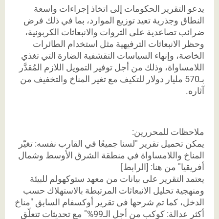
يدعو التقرير الحكومات إلى اتخاذ إجراءات واسعة
النطاق وجذرية تعيد توزيع الموارد، بما في ذلك فرض
ضرائب تصاعدية على الثروات والانبعاثات الكربونية،
وحظر الانبعاثات الترفيهية مثل استخدام الطائرات
الخاصة، وإنهاء السياسات التقشفية الضارة التي تغذي
اللامساواة، وذلك من أجل توفير التمويل اللازم المُقدَّر
بـ570 مليار دولار للتكيف مع تغير المناخ والتخفيف من
آثاره.
ملاحظات للمحررين:
يمكن تحميل تقرير "لسنا جميعًا في القارب نفسه: تغيّر
المناخ واللامساواة في منطقة الشرق الأوسط وشمال
أفريقيا" من هنا: [الرابط]
يعتمد التقرير على بيانات من معهد ستوكهولم للبيئة
ومنهجية تحليل الانبعاثات المرتبطة بالاستهلاك حسب
الدخل، كما تم شرحها في تقرير أوكسفام السابق "مناخ
أكثر عدالة: كوكب من أجل الـ99%" مع تحديثات تتعلّق