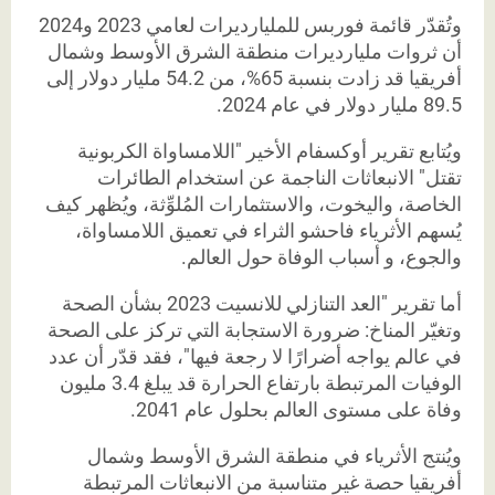
وتُقدّر قائمة فوربس للمليارديرات لعامي 2023 و2024
أن ثروات مليارديرات منطقة الشرق الأوسط وشمال
أفريقيا قد زادت بنسبة 65%، من 54.2 مليار دولار إلى
89.5 مليار دولار في عام 2024.
ويُتابع تقرير أوكسفام الأخير "اللامساواة الكربونية
تقتل" الانبعاثات الناجمة عن استخدام الطائرات
الخاصة، واليخوت، والاستثمارات المُلوِّثة، ويُظهر كيف
يُسهم الأثرياء فاحشو الثراء في تعميق اللامساواة،
والجوع، و أسباب الوفاة حول العالم.
أما تقرير "العد التنازلي للانسيت 2023 بشأن الصحة
وتغيّر المناخ: ضرورة الاستجابة التي تركز على الصحة
في عالم يواجه أضرارًا لا رجعة فيها"، فقد قدّر أن عدد
الوفيات المرتبطة بارتفاع الحرارة قد يبلغ 3.4 مليون
وفاة على مستوى العالم بحلول عام 2041.
ويُنتج الأثرياء في منطقة الشرق الأوسط وشمال
أفريقيا حصة غير متناسبة من الانبعاثات المرتبطة