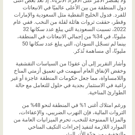
ولا يقتصر الأمر على الأفراد الأثرياء؛ إذ تُعد بعض أغنى
دول المنطقة من بين الأعلى عالميًا في الانبعاثات
للفرد. فدول الخليج النفطية مثل السعودية والإمارات
وقطر، حققت ثروات هائلة لقلة من النخب. ففي عام
2022، تسببت السعودية التي يبلغ عدد سكانها 32
مليونًا، في 34% من إجمالي الانبعاثات في المنطقة،
بينما لم تسجّل السودان، التي يبلغ عدد سكانها 50
مليونًا، أي مساهمة تُذكر.
وأشار التقرير إلى أن عقودًا من السياسات التقشفية
وخفض الإنفاق العام أسهمت في تعميق أزمتي المناخ
واللامساواة، مما جعل حكومات المنطقة عاجزة أو غير
راغبة في الاستثمار بجدية في حلول للتعامل مع حالة
الطوارئ المناخية.
ورغم امتلاك أغنى 1% في المنطقة لنحو 48% من
الثروات المالية، فإن التهرب الضريبي، والإعفاءات،
والمزايا الممنوحة للنخب، تحرم الميزانيات العامة من
الموارد اللازمة لتنفيذ إجراءات التكيف المناخي
والتخفيف من حدّة الأثر البيئي.