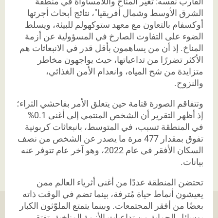
القارب نفسه: تغيّر المناخ واللامساواة في منطقة
الشرق الأوسط وشمال أفريقيا"، نتائج أبحاث أجرتها
أوكسفام بالتعاون مع معهد ستوكهولم للبيئة، ويسلط
الضوء على التفاوت الصارخ في المسؤولية عن أزمة
المناخ. إذ أن من يساهمون بأقل قدر في الانبعاثات هم
الأكثر تضررًا من تداعياتها، حيث يواجهون مخاطر
متزايدة من شح المياه، وانعدام الأمن الغذائي،
والنزوح.
وتتفاقم الصورة قتامة حين يتعلق الأمر بفاحشي الثراء؛
إذ أظهر التقرير أن الشخص المنتمي إلى أغنى 0.1%
في المنطقة تسبب، في المتوسط، بانبعاثات كربونية
تفوق بمقدار 477 مرة ما يصدر عن الشخص من نصف
السكان الأفقر في عام 2022، وهو آخر عام تتوفر عنه
بيانات.
تحتضن المنطقة عددًا من أغنى أثرياء العالم ممن
يعيشون أنماط حياة مُترفة، بينما تضم في الوقت ذاته
بعضًا من أفقر المجتمعات. وبينما يتمتع الملوّثون الكبار
بوسائل الحماية من تداعيات الأزمة المناخية، تفتقر