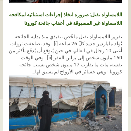
اللامساواة تقتل: ضرورة اتخاذ إجراءات استثنائية لمكافحة
اللامساواة غير المسبوقة في أعقاب جائحة كورونا
تقرير اللامساواة تقتل ملخّص تنفيذي منذ بداية الجائحة
يُولَد ملياردير جديد كلّ 26 ساعة [i] . وقد تضاعفت ثروات
أغنى 10 رجال في العالم، في حين يُتوَقع أن يُدفَع بأكثر من
160 مليون شخص إلى براثن الفقر [ii] . وفي الوقت
نفسه، مات ما يقارب 17 مليون شخص بسبب جائحة
كورونا - وهي خسائر في الأرواح لم يسبق لها...