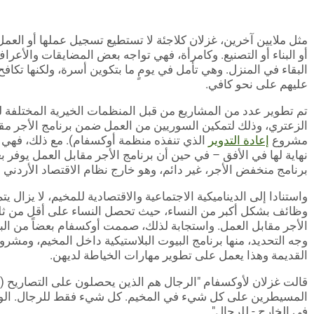
مثل ملايين آخرين، غزلان كلاجئة لا تستطيع تسجيل عملها أو العم
أو البناء أو التصنيع. وكامرأة، فهي تواجه بعض المضايقات والأعراف
البقاء في المنزل. وهي تأمل في يومٍ ما بتكوين أسرة، ولكنها تك
عليهم على نحو كافي.
الزعتري، وذلك لتمكين السوريين من العمل ضمن برنامج الأجر مق
مشروع
إعادة التدوير
الذي تنفذه منظمة أوكسفام). مع ذلك، فهي
نهاية لها في الأفق – في حين أن برنامج الأجر مقابل العمل يوفر ب
برنامج منخفض الأجر، غير دائم، وهو خارج نظام الاقتصاد الأردني 
واستنادا إلى الديناميكية الاجتماعية والاقتصادية للمخيم، لا يزال 
وظائف بشكل أكبر من النساء، حيث تحصل النساء على أقل من 
الأجر مقابل العمل.
واستجابة لذلك، صممت أوكسفام بعضاً من البرا
وجه التحديد، منها برنامج البيوت البلاستيكية داخل المخيم، ومشر
القديمة وهذا يعمل على تطوير مهارات الخياطة لديهن.
قالت غزلان لأوكسفام "الرجال هم الذين يحصلون على التصاريح (إ
المسيطرين على كل شيء في المخيم. كل شيء فقط للرجال. الوظ
في الخارج - للرجال".