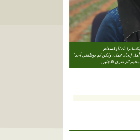
ليكسانرا بك/أوكسفام
ى أمل إيجاد عمل، ولكن لم يوظفني أحد”
 مخيم الزعتري للاجئين