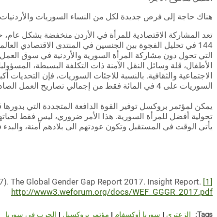
هناك حاجة إلى فرص جديدة لكل من النساء السوريات والأردنيات
144 في تحليل الفجوة بين الجنسين في المنتدى الاقتصادي العالمي
التي تحول دون مشاركة المرأة السورية والأردنية في سوق العمل، 
الأطفال، قلة وسائل النقل الآمنة ذات التكلفة البسيطة، المسؤولي
الاجتماعية والثقافية. بالنسبة للاجئات السوريات، فإن التحديات أك
السوريات على 4 في المائة فقط من إجمالي تصاريح العمل الصادرة للاجئين السوريين.
يمكن لمؤتمر بروكسل توفير القوة الدافعة المتجددة التي بدورها ق
تحولية أفضل للمرأة السورية. هذا الأمر ضروري، ليس فقط لحياتهم
يأتي الوقت في المستقبل وتكون عودتهم الى بلادهم آمنة، والبدء ف
World Economic Forum. (2017). The Global Gender Gap Report 2017. Insight Report.
[1]
http://www3.weforum.org/docs/WEF_GGGR_2017.pdf
Tags:
الزعتري
سوريا أوكسفام
مؤتمر بروكسيل
الحرب في سوريا