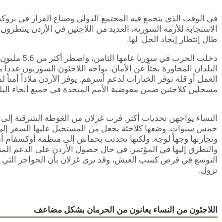
في الوقت الذي يتجمع فيه المجتمع الدولي وصناع القرار في بروك
الاستجابة للأزمة السورية، العديد من اللاجئين في الأردن ينتظرون
طال إنتظار إيجاد الحل لها.
دخلت الحرب في سو
البلدان المجاورة بحثاً عن الأمان. يواجه اللاجئون السوريون عدداً
مسجلين كلاجئين ضمن مفوضية الأمم المتحدة في جميع أنحاء البلد
النساء يواجهن تحديات أكثر. فرت غزلان من الغوطة الشرقية إلى 
خمس سنوات. وضعها كلاجئة يجعل من المستحيل عليها السفر إلى
وتجاربها وجهاً لوجه. ولكنها تحدثت بحماس إلى منظمة أوكسفام أمل
والتطرق إليها في المؤتمر. في حال حصول الأردن على الدعم الم
التوسع في فرص كسب العيش، و
قد ترى غزلان بأن الحواجز الت
تزول.
اللاجئون من النساء يعانون من الحرمان بشكل مضاعف