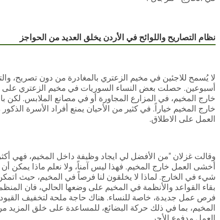
نظام التصاريح واللوائح في الأردن يخلق العديد من الحواجز
لا يُسمح للاجئين في مخيم الزعتري بالمغادرة من دون تصريح، والت
أسبوعين. حصلت بعض النساء السوريات في مخيم الزعتري على ت
خارج المخيم، في المزارع المجاورة أو في مصانع الملابس. لكن بالن
خارج المخيم خياراً. في كثير من الأحيان يمنع أفراد الأسرة الذكور
العمل على الاطلاق.
وقالت غزلان "من الأفضل لي ايجاد وظيفة داخل المخيم، فهي أكثر أمان
أخشى العمل خارج المخيم. فهذا ليس آمناً، ولا نعلم ماذا يمكن أ
شيء في الخارج. لماذا لا يخلقون لنا فرصاً في المخيم، حيث ات
بقاء القواعد والأنظمة في المخيم على وضعها الحالي، فان المنظم
فرص عمل جديدة، خاصة للنساء. هناك حاجة ملحة لتخفيف القيود 
المخيم، بما في ذلك حركة البضائع، للمساعدة على خلق المزيد من 
العمل مدفوع الأجر.