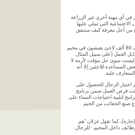
ل في أي مهنة أخرى غير الزراعة
 الاجتماعية التي تملي عليها
افح من أجل معرفة كيف ستنفق
تم تطوير عدد من المشاريع من قبل المنظمات الخيرية المختلفة لـ 80 ألف لاجئ يعيشون في مخيم
ابل العمل (على سبيل المثال
 ليست سوى حل مؤقت لأزمة لا
عض المساعدة للاجئين إلا أنه
المتعارف عليه
.
يتم اختيار الرجال للحصول على
ثلث فرص العمل ضمن برنامج
مج لتلبية احتياجات النساء على
وع صنع الحقائب من الخيم
جازة)، كما تقول غزلان "هم
ائف داخل المخيم - للرجال.