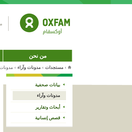
Jump to navigation
مس
من نحن
›
مستجدات
›
مدونات وآراء
›
مدونات 
أنت هنا
بيانات صحفية
مدونات وآراء
أبحاث وتقارير
قصص إنسانية