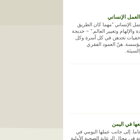
العمل الإنساني
عمل الإنساني "مهما كان الطريق
ة والإلهام وتغيير العالم." – خديجة
 خفيات تجدهن في كل أسرة وكل
ؤسسة. هنّ العمود الفقري
لسيئة.
ها في اليمن
اق محرم هي طبيبة منذ 19 عاما. إلى جانب عملها اليومي في
 في مجال الرعاية الصحية الأولية