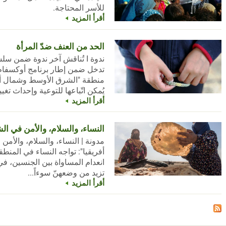
للأسر المحتاجة.
أقرأ المزيد
الحد من العنف ضدّ المرأة
ندوة I تُناقش آخر ندوة ضمن س
تدخل ضمن إطار برنامج أوكسفام ا
منطقة "الشرق الأوسط وشمال أف
يُمكن اتّباعها للتوعية وإحداث تغيير
أقرأ المزيد
النساء، والسلام، والأمن في ا
مدونة | النساء، والسلام، والأ
أفريقيا": تواجه النساء في المن
انعدام المساواة بين الجنسين، 
تزيد من وضعهنّ سوءاً...
أقرأ المزيد