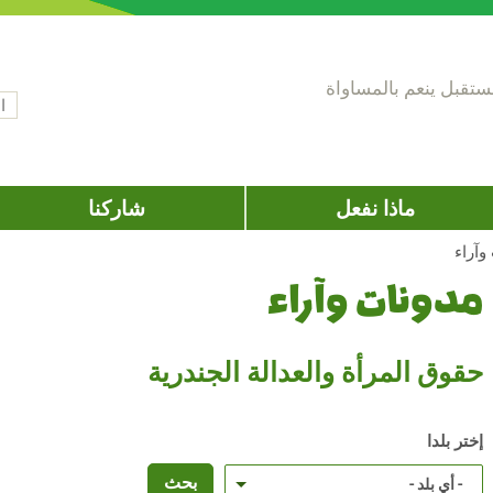
تقبل ينعم بالمساواة
‏ال
اس
ماذا نفعل
شاركنا
وآراء
مدونات وآراء
حقوق المرأة والعدالة الجندرية
إختر بلدا
- أي بلد -