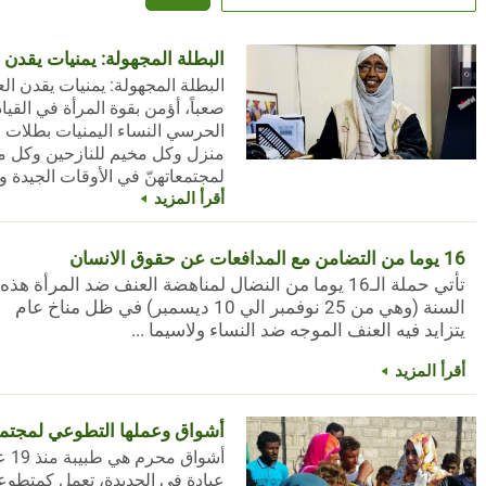
البطلة المجهولة: يمنيات يقدن 
البطلة المجهولة: يمنيات يقدن ال
صعباً، أؤمن بقوة المرأة في القياد
الحرسي النساء اليمنيات بطلات
منزل وكل مخيم للنازحين وكل م
لمجتمعاتهنّ في الأوقات الجيدة وا
أقرأ المزيد
16 يوما من التضامن مع المدافعات عن حقوق الانسان
تأتي حملة الـ16 يوما من النضال لمناهضة العنف ضد المرأة هذه
السنة (وهي من 25 نوفمبر الي 10 ديسمبر) في ظل مناخ عام
يتزايد فيه العنف الموجه ضد النساء و
لاسيما
...
أقرأ المزيد
أشواق وعملها التطوعي لمجتمع
أشو
عيادة في الحديدة، تعمل كمتطوعة