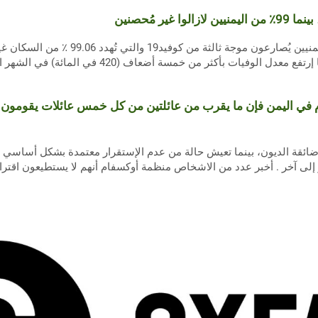
صرّحت مُنظمة أوكسفام اليوم بأن اليمنيين يُص
المسجلة لـ كوفيد19 ثلاث مرات، بينما إرتفع معدل الوفيا
 في اليمن فإن ما يقرب من عائلتين من كل خمس عائلات يقومون ب
من ضائقة الديون، بينما تعيش حالة من عدم الإستقرار معتمدة بشكل أساس
 إلى آخر . أخبر عدد من الاشخاص منظمة أوكسفام أنهم لا يستطيعون اقترا