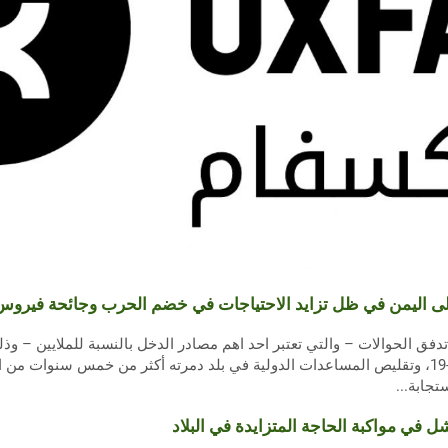
إلى اليمن في ظل تزايد الاحتياجات في خضم الحرب وجائحة فيروس
فق الحوالات – والتي تعتبر احد اهم مصادر الدخل بالنسبة للملايين – وذل
بفيروس كوروناــ والمعروف ب كوفيد-19، وتقليص المساعدات الدولية في بلد دمرته أكثر من خم
جابة...
 في مواكبة الحاجة المتزايدة في البلاد