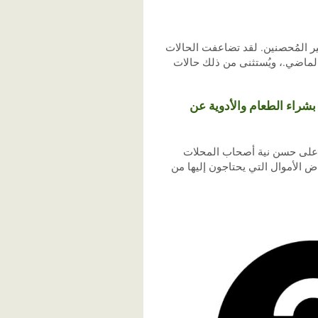
ارعون موجة ثالثة من كوفيد19 والتي تُهدد 99.06 ٪ من السكان غير المُحصنين. لقد تضاعفت الحالات
ت بأكثر من خمسة أضعاف (420 في المائة) في الشهر الماضي.، ويُستثنى من ذلك حالات
شراء الطعام والأدوية عن
ي على حسن نية أصحاب المحلات
ض الأموال التي يحتاجون إليها من